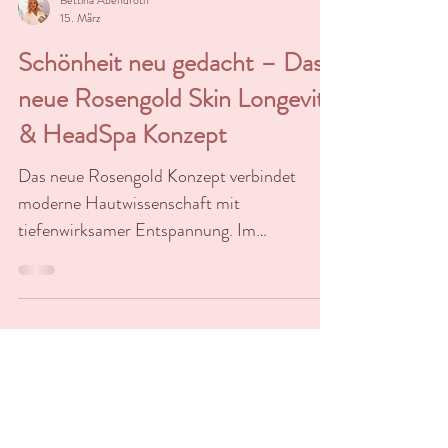
Bettina Abendroth
15. März
Schönheit neu gedacht – Das
neue Rosengold Skin Longevity
& HeadSpa Konzept
Das neue Rosengold Konzept verbindet
moderne Hautwissenschaft mit
tiefenwirksamer Entspannung. Im
Mittelpunkt stehen Skin Longevity, also die
langfristige Gesundheit und Vitalität der
Haut, sowie das Rosengold Vital HeadSpa,
das Kopfhautpflege, Regeneration und
Wohlbefinden vereint. Durch innovative
dermakosmetische Behandlungen und