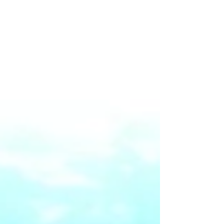
ganzheitliche Rituale entsteht ein Ort, an
dem Schönheit nicht nur sichtbar wird,
sondern auch spürbar ist – für Haut, Haare
und inneres Gleichge