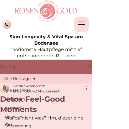
Skin Longevity & Vital Spa am
Bodensee
modernste Hautpflege mit tief
entspannenden Ritualen
Beitrag
Alle Beiträge
Bettina Abendroth
Alle Beiträge
19. Jan. 2024
2 Min. Lesezeit
Detox Feel-Good
Allgemein
Moments
Kosmetik
Make-Up
war da nicht was? Hm, dieser eine 
Ort…
Entspannung