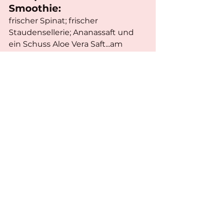
Smoothie:
frischer Spinat; frischer 
Staudensellerie; Ananassaft und 
ein Schuss Aloe Vera Saft...am 
besten morgens als Start in den 
Tag. Lecker...
Sport-Tipp:
Gehe schneller als du 
normalerweise gehen würdest, so 
bringst du deinen Puls ganz 
nebenbei in Schwung und bist 
dabei auch schneller am Ziel.
Integriere Sport und Bewegung in 
den Alltag:
Laufen statt Lift fahren
Hanteln im Bad und 5 min 
Training vor der Dusche