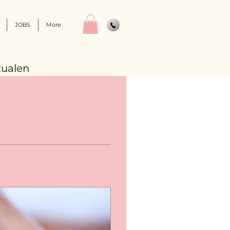
JOBS
More
tualen