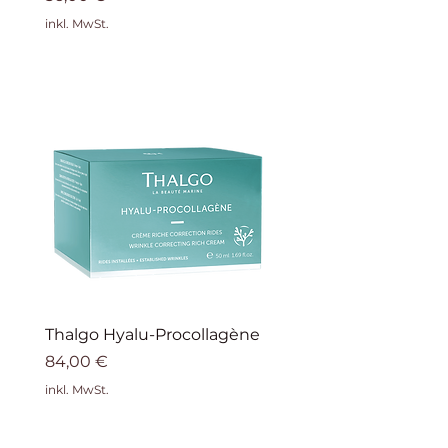
inkl. MwSt.
Thalgo Hyalu-Procollagène
Preis
84,00 €
inkl. MwSt.