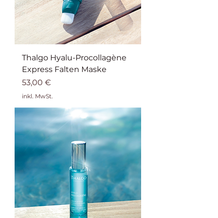
Thalgo Hyalu-Procollagène
Express Falten Maske
Preis
53,00 €
inkl. MwSt.