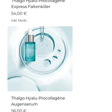
Thalgo Hyalu-Procollagène
Express Faltenkiller
Preis
54,00 €
inkl. MwSt.
Thalgo Hyalu-Procollagène
Augenserum
Preis
56,00 €