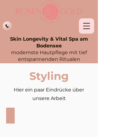
Skin Longevity & Vital Spa am
Bodensee
modernste Hautpflege mit tief
entspannenden Ritualen
Styling
Hier ein paar Eindrücke über
unsere Arbeit
Festtags Make-Up Wimpern
Bei
unserem
Abend