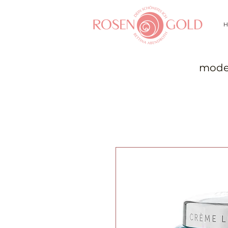
H
moder