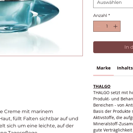
Auswählen
Anzahl
*
In 
Marke
Inhalts
THALGO
THALGO setzt mit ho
Produkt- und Behan
Bereichen - von Ant
Basis der Produkte
de Creme mit marinem
Aktivstoffe, die auf
Haut, füllt Falten sichtbar auf und
Mineralstoff-Zusa
elt sich um eine leichte, auf der
gute Verträglichkei
ng Tagespflege.