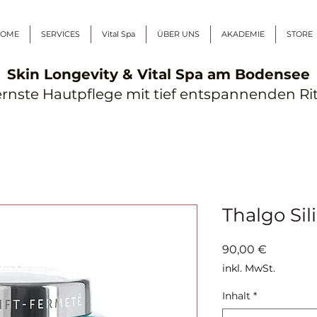
OME
SERVICES
Vital Spa
ÜBER UNS
AKADEMIE
STORE
Skin Longevity & Vital Spa am Bodensee
nste Hautpflege mit tief entspannenden Ri
Thalgo Sil
Preis
90,00 €
inkl. MwSt.
Inhalt
*