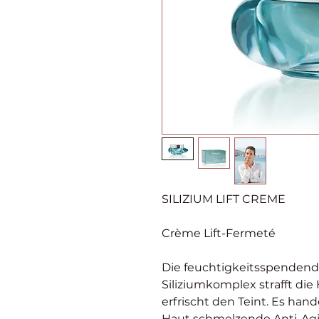
SILIZIUM LIFT CREME
Crème Lift-Fermeté
Die feuchtigkeitsspenden
Siliziumkomplex strafft die 
erfrischt den Teint. Es hand
Haut schmelzende Anti-Agi