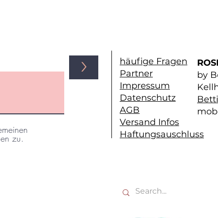
häufige Fragen
>
ROS
Partner
by B
Impressum
Kell
Datenschutz
Bett
AGB
mobi
Ve
rsand Infos
gemeinen
Haftungsauschluss
en zu.