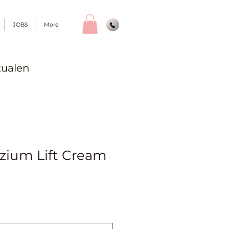
JOBS
More
tualen
izium Lift Cream