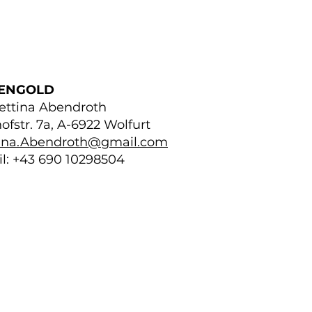
ENGOLD
ettina Abendroth
hofstr. 7a, A-6922 Wolfurt
ina.Abendroth@gmail.com
l:
+43 690 10298504