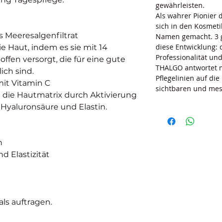
gewährleisten.
Als wahrer Pionier 
sich in den Kosmeti
es Meeresalgenfiltrat
Namen gemacht. 3 
diese Entwicklung: 
die Haut, indem es sie mit 14
Professionalität un
ffen versorgt, die für eine gute
THALGO antwortet m
ich sind.
Pflegelinien auf di
mit Vitamin C
sichtbaren und mes
t die Hautmatrix durch Aktivierung
 Hyaluronsäure und Elastin.
n
nd Elastizität
ls auftragen.