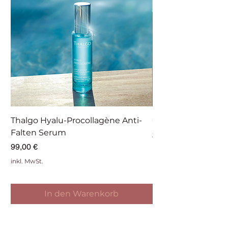
Thalgo Hyalu-Procollagène Anti-
Collagen Elixir
Falten Serum
Preis
220,00 €
Preis
99,00 €
inkl. MwSt.
inkl. MwSt.
In den Warenkorb