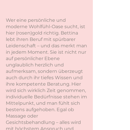
also die langfristige Gesundheit und
Vitalität der Haut, sowie das
Rosengold Vital HeadSpa, das
Wer eine persönliche und
Kopfhautpflege, Regeneration und
moderne Wohlfühl-Oase sucht, ist
Wohlbefinden vereint. Durch
hier (rosen)gold richtig. Bettina
lebt ihren Beruf mit spürbarer
innovative dermakosmetische
Leidenschaft – und das merkt man
Behandlungen und ganzheitliche
in jedem Moment. Sie ist nicht nur
Rituale entsteht ein Ort, an dem
auf persönlicher Ebene
Schönheit nicht nur sichtbar wird,
unglaublich herzlich und
sondern auch spürbar ist – für Haut,
aufmerksam, sondern überzeugt
Haare und inneres Gleichge
auch durch ihr tiefes Wissen und
ihre kompetente Beratung. Hier
wird sich wirklich Zeit genommen,
individuelle Bedürfnisse stehen im
Mittelpunkt, und man fühlt sich
bestens aufgehoben. Egal ob
Massage oder
Gesichtsbehandlung – alles wird
mit höchstem Anspruch und