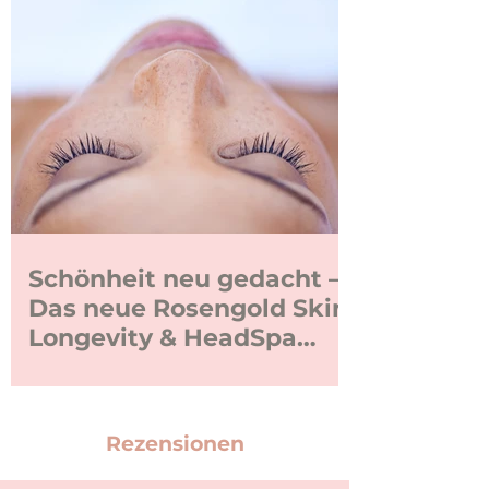
Schönheit neu gedacht –
Das neue Rosengold Skin
Longevity & HeadSpa
Konzept
Das neue Rosengold Konzept
verbindet moderne
Hautwissenschaft mit
Rezensionen
tiefenwirksamer Entspannung. Im
Mittelpunkt stehen Skin Longevity,