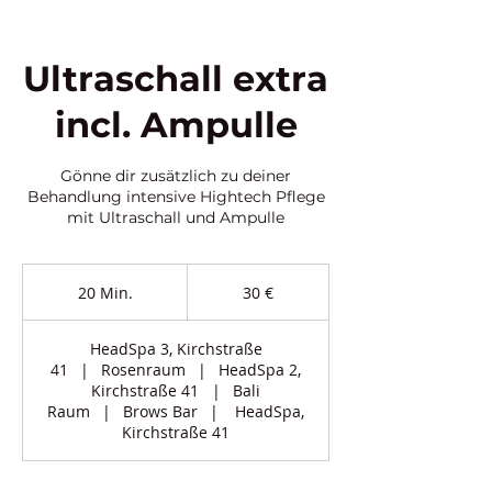
Ultraschall extra
incl. Ampulle
Gönne dir zusätzlich zu deiner
Behandlung intensive Hightech Pflege
mit Ultraschall und Ampulle
30
Euro
20 Min.
2
30 €
0
M
HeadSpa 3, Kirchstraße
i
41
|
Rosenraum
|
HeadSpa 2,
n
Kirchstraße 41
|
Bali
.
Raum
|
Brows Bar
|
HeadSpa,
Kirchstraße 41