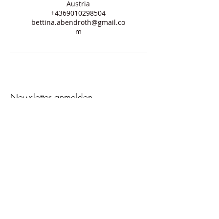
Austria
+4369010298504
bettina.abendroth@gmail.co
m
Newsletter anmelden
Ich stimme den Allgemeinen
Geschäftsbedingungen zu.
>
häufige Fragen
Partner