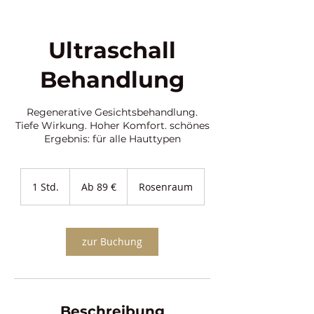
Ultraschall
Behandlung
Regenerative Gesichtsbehandlung.
Tiefe Wirkung. Hoher Komfort. schönes
Ab
89
1 Std.
1
Ab 89 €
Rosenraum
Euro
S
t
d
zur Buchung
Beschreibung