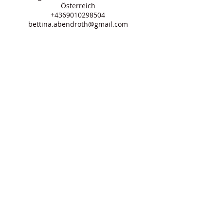
Österreich
+4369010298504
bettina.abendroth@gmail.com
Newsletter anmelden
Ich stimme den Allgemeinen
Geschäftsbedingungen zu.
>
häufige Fragen
Partner
Impressum