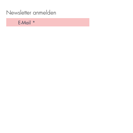
Newsletter anmelden
Ich stimme den Allgemeinen
Geschäftsbedingungen zu.
>
häufige Fragen
Partner
Impressum
Datenschutz
AGB
Ve
rsand Infos
Haftungsauschluss
ROSENGOLD
by Bettina Abendroth