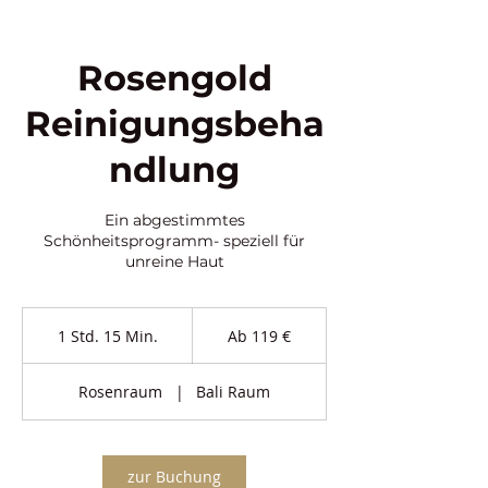
Rosengold
Reinigungsbeha
ndlung
Ein abgestimmtes
Schönheitsprogramm- speziell für
unreine Haut
Ab
119
1 Std. 15 Min.
1
Ab 119 €
Euro
S
t
Rosenraum
|
Bali Raum
d
1
5
M
zur Buchung
i