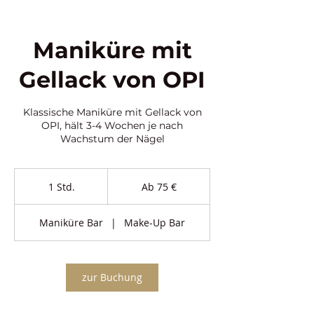
Maniküre mit
Gellack von OPI
Klassische Maniküre mit Gellack von
OPI, hält 3-4 Wochen je nach
Wachstum der Nägel
Ab
75
1 Std.
1
Ab 75 €
Euro
S
t
Maniküre Bar
|
Make-Up Bar
d
zur Buchung