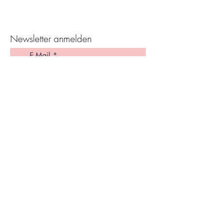
Newsletter anmelden
Ich stimme den Allgemeinen
Geschäftsbedingungen zu.
>
häufige Fragen
Partner
Impressum
Datenschutz
AGB
Ve
rsand Infos
Haftungsauschluss